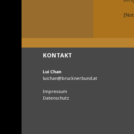
[Not
Beitragsnavigat
KONTAKT
Lui Chan
luichan@brucknerbund.at
Impressum
Datenschutz