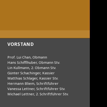
VORSTAND
Prof. Lui Chan, Obmann
Hans Schifflhuber, Obmann Stv.
Lin Kullmann, 2. Obmann Stv.
Günter Schachinger, Kassier
Matthias Schlager, Kassier Stv.
Hermann Bliem, Schriftführer
Vanessa Lettner, Schriftführer Stv.
Michael Lettner, 2. Schriftführer Stv.