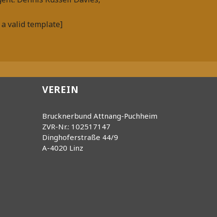
 a valid template]
ion
VEREIN
Brucknerbund Attnang-Puchheim
ZVR-Nr.: 102517147
Dinghoferstraße 44/9
A-4020 Linz