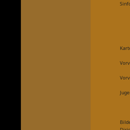
Sinf
Kart
Vorv
Vorv
Juge
Bild
Diri