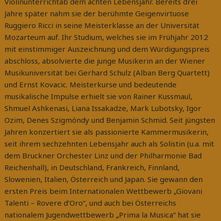
Violinunterrichtab dem achten Lebensjahr. Bereits drei
Jahre später nahm sie der berühmte Geigenvirtuose
Ruggiero Ricci in seine Meisterklasse an der Universität
Mozarteum auf. Ihr Studium, welches sie im Frühjahr 2012
mit einstimmiger Auszeichnung und dem Würdigungspreis
abschloss, absolvierte die junge Musikerin an der Wiener
Musikuniversität bei Gerhard Schulz (Alban Berg Quartett)
und Ernst Kovacic. Meisterkurse und bedeutende
musikalische Impulse erhielt sie von Rainer Kussmaul,
Shmuel Ashkenasi, Liana Issakadze, Mark Lubotsky, Igor
Ozim, Denes Szigmóndy und Benjamin Schmid. Seit jüngsten
Jahren konzertiert sie als passionierte Kammermusikerin,
seit ihrem sechzehnten Lebensjahr auch als Solistin (u.a. mit
dem Bruckner Orchester Linz und der Philharmonie Bad
Reichenhall), in Deutschland, Frankreich, Finnland,
Slowenien, Italien, Österreich und Japan. Sie gewann den
ersten Preis beim Internationalen Wettbewerb „Giovani
Talenti – Rovere d’Oro“, und auch bei Österreichs
nationalem Jugendwettbewerb „Prima la Musica“ hat sie