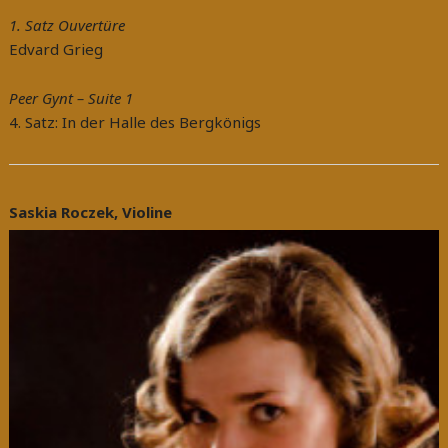
1. Satz Ouvertüre
Edvard Grieg
Peer Gynt – Suite 1
4. Satz: In der Halle des Bergkönigs
Saskia Roczek, Violine