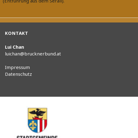
(Entführung aus dem Serail).
Beitragsnavigation
KONTAKT
Lui Chan
luichan@brucknerbund.at
Impressum
Datenschutz