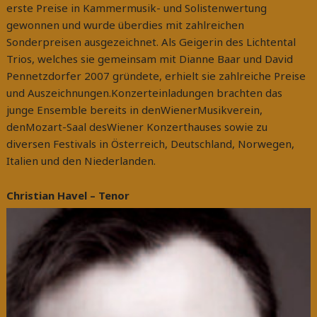
erste Preise in Kammermusik- und Solistenwertung
gewonnen und wurde überdies mit zahlreichen
Sonderpreisen ausgezeichnet. Als Geigerin des Lichtental
Trios, welches sie gemeinsam mit Dianne Baar und David
Pennetzdorfer 2007 gründete, erhielt sie zahlreiche Preise
und Auszeichnungen.Konzerteinladungen brachten das
junge Ensemble bereits in denWienerMusikverein,
denMozart-Saal desWiener Konzerthauses sowie zu
diversen Festivals in Österreich, Deutschland, Norwegen,
Italien und den Niederlanden.
Christian Havel – Tenor