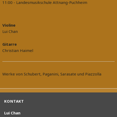
11:00
- Landesmusikschule Attnang-Puchheim
Violine
Lui Chan
Gitarre
Christian Haimel
Werke von Schubert, Paganini, Sarasate und Piazzolla
Beitragsnavigation
KONTAKT
Lui Chan